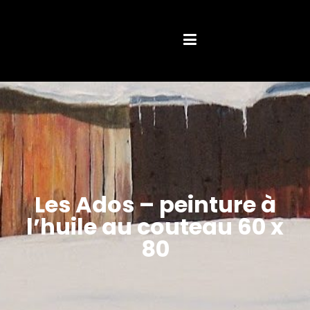
Les Ados – peinture à
l’huile au couteau 60 x
80